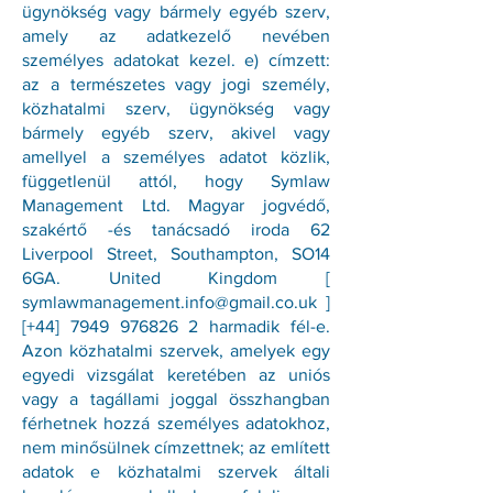
ügynökség vagy bármely egyéb szerv,
amely az adatkezelő nevében
személyes adatokat kezel. e) címzett:
az a természetes vagy jogi személy,
közhatalmi szerv, ügynökség vagy
bármely egyéb szerv, akivel vagy
amellyel a személyes adatot közlik,
függetlenül attól, hogy Symlaw
Management Ltd. Magyar jogvédő,
szakértő -és tanácsadó iroda 62
Liverpool Street, Southampton, SO14
6GA. United Kingdom [
symlawmanagement.info@gmail.co.uk
]
[+44]
7949 976826 2
harmadik fél-e.
Azon közhatalmi szervek, amelyek egy
egyedi vizsgálat keretében az uniós
vagy a tagállami joggal összhangban
férhetnek hozzá személyes adatokhoz,
nem minősülnek címzettnek; az említett
adatok e közhatalmi szervek általi