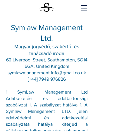
Symlaw Management
Ltd.
Magyar jogvédő, szakértő -és
tanácsadó iroda
62 Liverpool Street, Southampton, SO14
6GA. United Kingdom
symlawmanagement.info@gmail.co.uk
[+44]
7949 976826
1 SymLaw Management Ltd
Adatkezelési és adatbiztonsági
szabályzat I. A szabályzat hatálya 1. A
Symlaw Management LTD. jelen
adatvédelmi és adatkezelési
szabályzata hatálya kiterjed a
vállalkozás teljes egészére, valamennyi