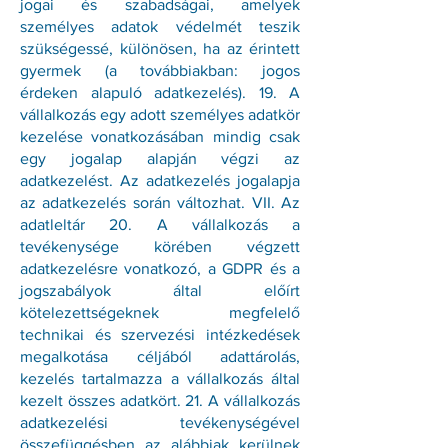
jogai és szabadságai, amelyek
személyes adatok védelmét teszik
szükségessé, különösen, ha az érintett
gyermek (a továbbiakban: jogos
érdeken alapuló adatkezelés). 19. A
vállalkozás egy adott személyes adatkör
kezelése vonatkozásában mindig csak
egy jogalap alapján végzi az
adatkezelést. Az adatkezelés jogalapja
az adatkezelés során változhat. VII. Az
adatleltár 20. A vállalkozás a
tevékenysége körében végzett
adatkezelésre vonatkozó, a GDPR és a
jogszabályok által előírt
kötelezettségeknek megfelelő
technikai és szervezési intézkedések
megalkotása céljából adattárolás,
kezelés tartalmazza a vállalkozás által
kezelt összes adatkört. 21. A vállalkozás
adatkezelési tevékenységével
összefüggésben az alábbiak kerülnek