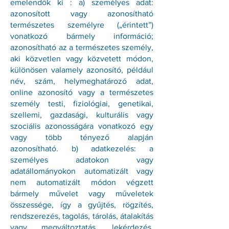
emelendők ki : a) személyes adat:
azonosított vagy azonosítható
természetes személyre („érintett”)
vonatkozó bármely információ;
azonosítható az a természetes személy,
aki közvetlen vagy közvetett módon,
különösen valamely azonosító, például
név, szám, helymeghatározó adat,
online azonosító vagy a természetes
személy testi, fiziológiai, genetikai,
szellemi, gazdasági, kulturális vagy
szociális azonosságára vonatkozó egy
vagy több tényező alapján
azonosítható. b) adatkezelés: a
személyes adatokon vagy
adatállományokon automatizált vagy
nem automatizált módon végzett
bármely művelet vagy műveletek
összessége, így a gyűjtés, rögzítés,
rendszerezés, tagolás, tárolás, átalakítás
vagy megváltoztatás, lekérdezés,