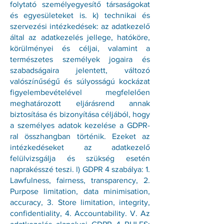
folytató személyegyesítő társaságokat
és egyesületeket is. k) technikai és
szervezési intézkedések: az adatkezelő
által az adatkezelés jellege, hatóköre,
körülményei és céljai, valamint a
természetes személyek jogaira és
szabadságaira jelentett, változó
valószínűségű és súlyosságú kockázat
figyelembevételével megfelelően
meghatározott eljárásrend annak
biztosítása és bizonyítása céljából, hogy
a személyes adatok kezelése a GDPR-
ral összhangban történik. Ezeket az
intézkedéseket az adatkezelő
felülvizsgálja és szükség esetén
naprakésszé teszi. l) GDPR 4 szabálya: 1.
Lawfulness, fairness, transparency, 2.
Purpose limitation, data minimisation,
accuracy, 3. Store limitation, integrity,
confidentiality, 4. Accountability. V. Az