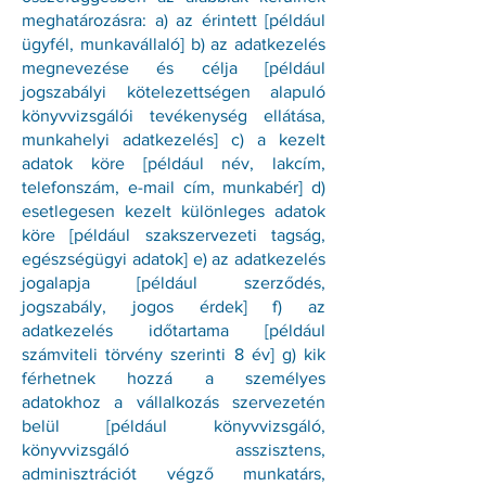
meghatározásra: a) az érintett [például
ügyfél, munkavállaló] b) az adatkezelés
megnevezése és célja [például
jogszabályi kötelezettségen alapuló
könyvvizsgálói tevékenység ellátása,
munkahelyi adatkezelés] c) a kezelt
adatok köre [például név, lakcím,
telefonszám, e-mail cím, munkabér] d)
esetlegesen kezelt különleges adatok
köre [például szakszervezeti tagság,
egészségügyi adatok] e) az adatkezelés
jogalapja [például szerződés,
jogszabály, jogos érdek] f) az
adatkezelés időtartama [például
számviteli törvény szerinti 8 év] g) kik
férhetnek hozzá a személyes
adatokhoz a vállalkozás szervezetén
belül [például könyvvizsgáló,
könyvvizsgáló asszisztens,
adminisztrációt végző munkatárs,