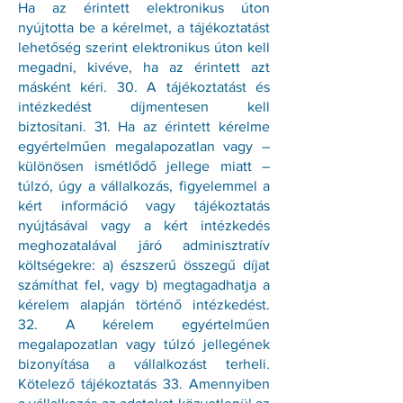
Ha az érintett elektronikus úton
nyújtotta be a kérelmet, a tájékoztatást
lehetőség szerint elektronikus úton kell
megadni, kivéve, ha az érintett azt
másként kéri. 30. A tájékoztatást és
intézkedést díjmentesen kell
biztosítani. 31. Ha az érintett kérelme
egyértelműen megalapozatlan vagy –
különösen ismétlődő jellege miatt –
túlzó, úgy a vállalkozás, figyelemmel a
kért információ vagy tájékoztatás
nyújtásával vagy a kért intézkedés
meghozatalával járó adminisztratív
költségekre: a) észszerű összegű díjat
számíthat fel, vagy b) megtagadhatja a
kérelem alapján történő intézkedést.
32. A kérelem egyértelműen
megalapozatlan vagy túlzó jellegének
bizonyítása a vállalkozást terheli.
Kötelező tájékoztatás 33. Amennyiben