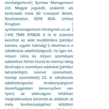
minőségellenőr] Symlaw Management
Ltd. Magyar jogvédő, szakértő -és
tanácsadó iroda 62 Liverpool Street,
Southampton, SO14 6GA. United
Kingdom [
symlawmanagement.info@gmail.co.uk
]
[+44]
7949 976826 4
h) ki számára
kerülhet az adat továbbításra [például
kamara, egyéb hatóság] i) alkalmaz-e a
vállalkozás adatfeldolgozót, ha igen kit,
milyen célra és milyen személyes
adatokhoz férhet hozzá és mennyi ideig
tárolhatja a személyes adatokat [például
bérszámfejtő, szerver üzemeltető,
honlap üzemeltető] 22. A vállalkozás
adatfeldolgozási tevékenységével
összefüggésben (amennyiben van
ilyen) az adatvagyon leltárban
meghatározásra kerülnek az alábbiak: a)
mely tevékenységéhez kötötten