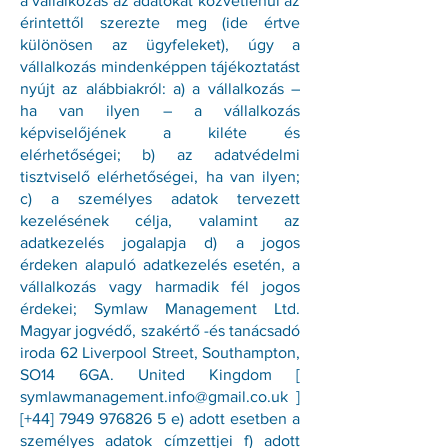
a vállalkozás az adatokat közvetlenül az
érintettől szerezte meg (ide értve
különösen az ügyfeleket), úgy a
vállalkozás mindenképpen tájékoztatást
nyújt az alábbiakról: a) a vállalkozás –
ha van ilyen – a vállalkozás
képviselőjének a kiléte és
elérhetőségei; b) az adatvédelmi
tisztviselő elérhetőségei, ha van ilyen;
c) a személyes adatok tervezett
kezelésének célja, valamint az
adatkezelés jogalapja d) a jogos
érdeken alapuló adatkezelés esetén, a
vállalkozás vagy harmadik fél jogos
érdekei; Symlaw Management Ltd.
Magyar jogvédő, szakértő -és tanácsadó
iroda 62 Liverpool Street, Southampton,
SO14 6GA. United Kingdom [
symlawmanagement.info@gmail.co.uk
]
[+44]
7949 976826 5
e) adott esetben a
személyes adatok címzettjei f) adott