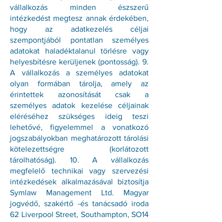
vállalkozás minden észszerű
intézkedést megtesz annak érdekében,
hogy az adatkezelés céljai
szempontjából pontatlan személyes
adatokat haladéktalanul törlésre vagy
helyesbítésre kerüljenek (pontosság). 9.
A vállalkozás a személyes adatokat
olyan formában tárolja, amely az
érintettek azonosítását csak a
személyes adatok kezelése céljainak
eléréséhez szükséges ideig teszi
lehetővé, figyelemmel a vonatkozó
jogszabályokban meghatározott tárolási
kötelezettségre (korlátozott
tárolhatóság). 10. A vállalkozás
megfelelő technikai vagy szervezési
intézkedések alkalmazásával biztosítja
Symlaw Management Ltd. Magyar
jogvédő, szakértő -és tanácsadó iroda
62 Liverpool Street, Southampton, SO14