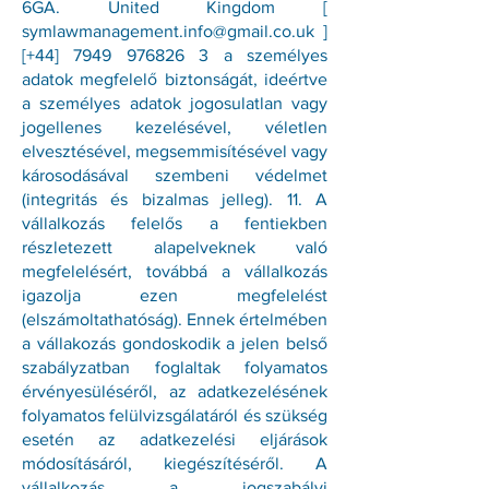
6GA. United Kingdom [
symlawmanagement.info@gmail.co.uk
]
[+44]
7949 976826 3
a személyes
adatok megfelelő biztonságát, ideértve
a személyes adatok jogosulatlan vagy
jogellenes kezelésével, véletlen
elvesztésével, megsemmisítésével vagy
károsodásával szembeni védelmet
(integritás és bizalmas jelleg). 11. A
vállalkozás felelős a fentiekben
részletezett alapelveknek való
megfelelésért, továbbá a vállalkozás
igazolja ezen megfelelést
(elszámoltathatóság). Ennek értelmében
a vállakozás gondoskodik a jelen belső
szabályzatban foglaltak folyamatos
érvényesüléséről, az adatkezelésének
folyamatos felülvizsgálatáról és szükség
esetén az adatkezelési eljárások
módosításáról, kiegészítéséről. A
vállalkozás a jogszabályi