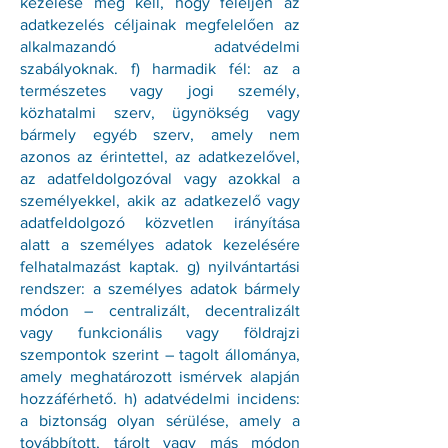
kezelése meg kell, hogy feleljen az
adatkezelés céljainak megfelelően az
alkalmazandó adatvédelmi
szabályoknak. f) harmadik fél: az a
természetes vagy jogi személy,
közhatalmi szerv, ügynökség vagy
bármely egyéb szerv, amely nem
azonos az érintettel, az adatkezelővel,
az adatfeldolgozóval vagy azokkal a
személyekkel, akik az adatkezelő vagy
adatfeldolgozó közvetlen irányítása
alatt a személyes adatok kezelésére
felhatalmazást kaptak. g) nyilvántartási
rendszer: a személyes adatok bármely
módon – centralizált, decentralizált
vagy funkcionális vagy földrajzi
szempontok szerint – tagolt állománya,
amely meghatározott ismérvek alapján
hozzáférhető. h) adatvédelmi incidens:
a biztonság olyan sérülése, amely a
továbbított, tárolt vagy más módon