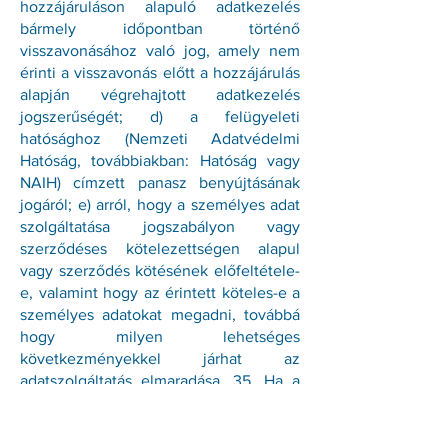
hozzájáruláson alapuló adatkezelés
bármely időpontban történő
visszavonásához való jog, amely nem
érinti a visszavonás előtt a hozzájárulás
alapján végrehajtott adatkezelés
jogszerűségét; d) a felügyeleti
hatósághoz (Nemzeti Adatvédelmi
Hatóság, továbbiakban: Hatóság vagy
NAIH) címzett panasz benyújtásának
jogáról; e) arról, hogy a személyes adat
szolgáltatása jogszabályon vagy
szerződéses kötelezettségen alapul
vagy szerződés kötésének előfeltétele-
e, valamint hogy az érintett köteles-e a
személyes adatokat megadni, továbbá
hogy milyen lehetséges
következményekkel járhat az
adatszolgáltatás elmaradása. 35. Ha a
vállalkozás a személyes adatokon a
gyűjtésük céljától eltérő célból további
adatkezelést kíván végezni, a további