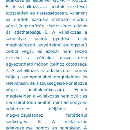
adatkezelés alapelvei GDPR 4 RULES:
5. A vállalkozás az adatok kezelését
jogszerűen és tisztességesen, valamint
az érintett számára átlátható módon
végzi (jogszerűség, tisztességes eljárás
és átláthatóság). 6. A vállalkozás a
személyes adatok gyűjtését csak
meghatározott, egyértelmű és jogszerű
célból végzi, és azokat nem kezeli
ezekkel a célokkal össze nem
egyeztethető módon (célhoz kötöttség).
7. A vállalkozás az adatkezelést annak
célja(i) szempontjából megfelelően és
relevánsan, és a szükségesre korlátozva
végzi (adattakarékosság). Ennek
megfelelően a vállalkozás nem gyűjt és
nem tárol több adatot, mint amennyi az
adatkezelés céljának a
megvalósulásához feltétlenül
szükséges. 8. A vállalkozás
adatkezelése pontos és naprakész. A