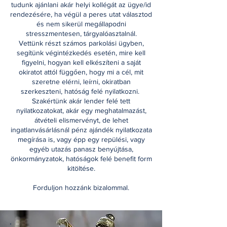
tudunk ajánlani akár helyi kollégát az ügye/id
rendezésére, ha végül a peres utat választod
és nem sikerül megállapodni
stresszmentesen, tárgyalóasztalnál.
Vettünk részt számos parkolási ügyben,
segítünk végintézkedés esetén, mire kell
figyelni, hogyan kell elkészíteni a saját
okiratot attól függően, hogy mi a cél, mit
szeretne elérni, leírni, okiratban
szerkeszteni, hatóság felé nyilatkozni.
Szakértünk akár lender felé tett
nyilatkozatokat, akár egy meghatalmazást,
átvételi elismervényt, de lehet
ingatlanvásárlásnál pénz ajándék nyilatkozata
megírása is, vagy épp egy repülési, vagy
egyéb utazás panasz benyújtása,
önkormányzatok, hatóságok felé benefit form
kitöltése.
Forduljon hozzánk bizalommal.