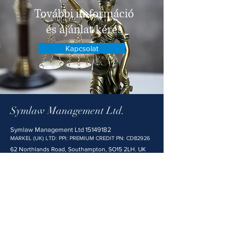
További imformáció
és ajánlat kérés
Kapcsolat
Symlaw Management Ltd.
Symlaw Managem
ent Ltd
15149182
MARKEL (UK) LTD: PPI: PREMIUM CREDIT PN: CD82926
62 Northlands Road, Southampton,
SO15 2LH
. UK
Email : danidr@symlawmanagement.
co.uk
Tel: [+44]
7949 976826
Facebook